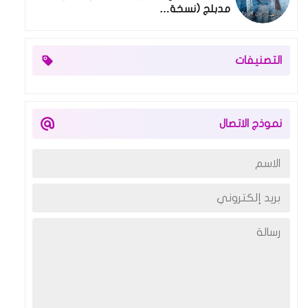
مدبلج (نسخة…
التصنيفات
نموذج الاتصال