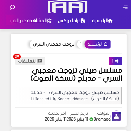
الرئيسية
دراما بوكس
المشاهدة عبر الفيس
1
تزوجت معجبي السري
الرئيسية
أو جرب إستخدام هذه الكلمات للبحث
:
تحت جناحي القدر
1
التعليقات
تزوجت معجبي السري
مسلسل صيني تزوجت معجبي
ثقتي بك تستحق العناء
حظًا سعيدًا في عام التنين
السري - مدبلج (نسخة الصوت)
قد يهمك البحث عن عبارات معينة في مدونتنا ،
مسلسل صيني تزوجت معجبي السري - مدبلج
إذا لم تجد نتيجة لبحثك نقترح عليك تجربة زيارة
(نسخة الصوت) I Married My Secret Admirer…
إحدى الأقسام فهناك محتوى مثير للإهتمام قد
يروق لك !
المؤلف
تاريخ النشر
آخر تحديث
Dramaaa
11 يناير 2026
11 يناير 2026