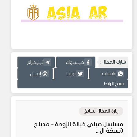
شارك المقال :
فيسبوك
تيليجرام
واتساب
تويتر
إيميل
نسخ الرابط
زيارة المقال السابق
مسلسل صيني خيانة الزوجة - مدبلج
(نسخة ال...