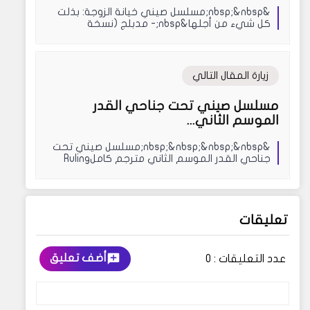
&nbsp;&nbsp;مسلسل صيني خيانة الزوجة: بذلت
كل شيء من أجلها&nbsp;- مدبلج (نسخة
الصوت)&nbsp; &nbs...
زيارة المقال التالي
مسلسل صيني تحت جناحي القدر
الموسم الثاني...
&nbsp;&nbsp;&nbsp;&nbsp;مسلسل صيني تحت
جناحي القدر الموسم الثاني مترجم كاملRuling
over all i s...
تعليقات
أضف تعليق
عدد التعليقات :
0