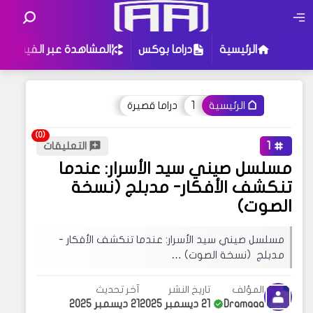
الرئيسية
دراما بوكس
المشاهدة عبر الفيس
1
دراما قصيرة
الرئيسية
أو جرب إستخدام هذه الكلمات للبحث
:
تحت جناحي القدر
1
التعليقات
تزوجت معجبي السري
مسلسل صيني سيد الأسرار: عندما
ثقتي بك تستحق العناء
حظًا سعيدًا في عام التنين
تنكشف الأفكار- مدبلج (نسخة
الصوت)
قد يهمك البحث عن عبارات معينة في مدونتنا ،
إذا لم تجد نتيجة لبحثك نقترح عليك تجربة زيارة
مسلسل صيني سيد الأسرار: عندما تنكشف الأفكار -
إحدى الأقسام فهناك محتوى مثير للإهتمام قد
مدبلج (نسخة الصوت) …
يروق لك !
المؤلف
تاريخ النشر
آخر تحديث
Dramaaa
21 ديسمبر 2025
21 ديسمبر 2025