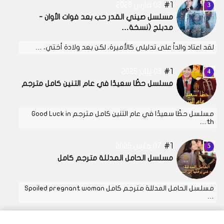
1
03 مارس 2026
مسلسل صيني القدر حب بعد فوات الأوان -
مدبلج (نسخة…
لقد اعتاد والداً على تدليلي كالأميرة، لكن بعد ولادة أختي، …
1
03 يناير 2025
مسلسل حظًا سعيدًا في عام التنين كامل مترجم
مسلسل حظًا سعيدًا في عام التنين كامل مترجم Good Luck in
th…
1
07 مارس 2025
مسلسل الحامل المدللة مترجم كامل
مسلسل الحامل المدللة مترجم كامل Spoiled pregnant woman
…