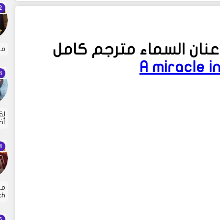
ان السماء مترجم كامل
مس
A miracle 
لق
أخ
مس
h…