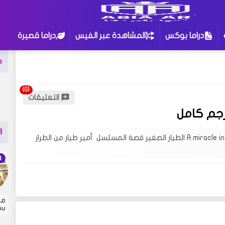
دراما بوكس
المشاهدة عبر الفيس
دراما قصيرة
م
للبحث
:
التعليقات
معجبي السري
ثقتي بك تستحق العناء
جم كامل
ا
مدونتنا ، إذا لم تجد نتيجة لبحثك نقترح عليك
مسلسل صيني معجزة في عنان السماء مترجم كامل A miracle in the heavens الطيار الصغير قصة المسلسل أمير طيار من الطراز
توى مثير للإهتمام قد يروق لك !
 …