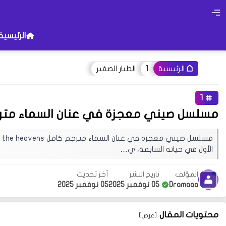
الرئيسية
1
الطيار الصغير
الرئيسية
أو جرب إستخدام هذه الكلمات 
1
تحت جناحي القدر
تزوجت 
حظًا سعيدًا في عام التنين
مسلسل صيني معجزة في عنان السماء متر
قد يهمك البحث عن عبارات معينة في 
تجربة زيارة إحدى الأقسام فهناك مح
الأول في حياته السابقة، ي…
المؤلف
تاريخ النشر
آخر تحديث
Dramaaa
05 نوفمبر 2025
05 نوفمبر 2025
محتويات المقال