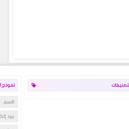
لتصنيفات
نموذج ال