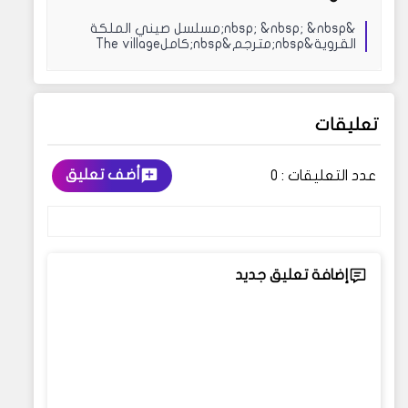
&nbsp; &nbsp; &nbsp;مسلسل صيني الملكة
القروية&nbsp;مترجم&nbsp;كاملThe village
queenقصة المسلس...
تعليقات
أضف تعليق
عدد التعليقات :
0
إضافة تعليق جديد