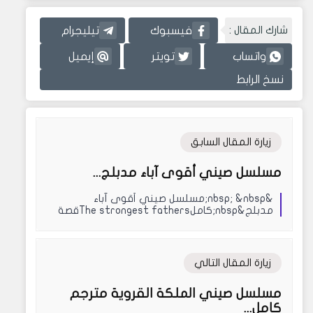
شارك المقال :
فيسبوك
تيليجرام
واتساب
تويتر
إيميل
نسخ الرابط
زيارة المقال السابق
مسلسل صيني أقوى آباء مدبلج...
&nbsp; &nbsp;مسلسل صيني أقوى آباء
مدبلج&nbsp;كاملThe strongest fathersقصة
المسلسل&nbsp;بعد مع...
زيارة المقال التالي
مسلسل صيني الملكة القروية مترجم
كامل...