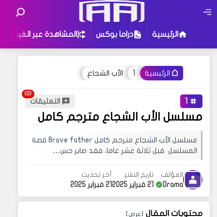
الرئيسية
دراما بوكس
المشاهدة عبر الفيس
1
الأب الشجاع
الرئيسية
أو جرب إستخدام هذه الكلمات للبحث
:
تحت جناحي القدر
1
التعليقات
تزوجت معجبي السري
مسلسل الأب الشجاع مترجم كامل
ثقتي بك تستحق العناء
حظًا سعيدًا في عام التنين
مسلسل الأب الشجاع مترجم كامل Brave father قصة
قد يهمك البحث عن عبارات معينة في مدونتنا ،
المسلسل قبل ثلاثة عشر عاما، فقد صابر حس…
إذا لم تجد نتيجة لبحثك نقترح عليك تجربة زيارة
إحدى الأقسام فهناك محتوى مثير للإهتمام قد
المؤلف
تاريخ النشر
آخر تحديث
يروق لك !
Drama
21 فبراير 2025
21 فبراير 2025
محتويات المقال