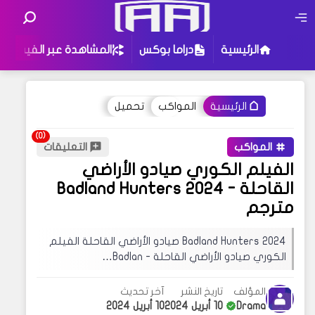
الرئيسية
دراما بوكس
المشاهدة عبر الفيس
المواكب
تحميل
الرئيسية
أو جرب إستخدام هذه الكلمات للبحث
:
تحت جناحي القدر
المواكب
التعليقات
تزوجت معجبي السري
الفيلم الكوري ‎صيادو الأراضي
ثقتي بك تستحق العناء
حظًا سعيدًا في عام التنين
القاحلة - Badland Hunters 2024
مترجم
قد يهمك البحث عن عبارات معينة في مدونتنا ،
إذا لم تجد نتيجة لبحثك نقترح عليك تجربة زيارة
Badland Hunters 2024 صيادو الأراضي القاحلة الفيلم
إحدى الأقسام فهناك محتوى مثير للإهتمام قد
الكوري ‎صيادو الأراضي القاحلة - Badlan…
يروق لك !
المؤلف
تاريخ النشر
آخر تحديث
Drama
10 أبريل 2024
10 أبريل 2024